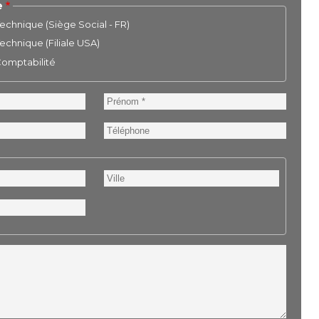
e
chnique (Siège Social - FR)
chnique (Filiale USA)
 Comptabilité
Prénom
Téléphone
Ville