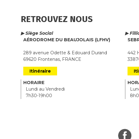
RETROUVEZ NOUS
▶ Siège Social
▶ Fill
AÉRODROME DU BEAUJOLAIS (LFHV)
SEB
289 avenue Odette & Edouard Durand
442 H
69620 Frontenas, FRANCE
33870
Itinéraire
It
HORAIRE
HOR
Lundi au Vendredi
Lund
7h30-19h00
8h0