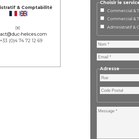
Choisir le servic
stratif & Comptabilité
Commercial & Te
Commercial & Te
Administratif &
✉️
act@duc-helices.com
 +33 (0)4 74 72 12 69
Nom
Email
Adresse
Rue
Code
Postal
Message