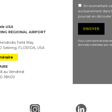
En soumettant ce 
exclusivement dans 
pourrait en découle
iale USA
RING REGIONAL AIRPORT
Pour connaitre et exercer
endricks Field Way
données collectées par ce
 Sebring, FLORIDA, USA
inéraire
AIRE
i au Vendredi
0-18h00