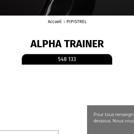
Accueil
PIPISTREL
ALPHA TRAINER
En savoir plus
sur 548 133
548 133
Pour tous renseigne
dessous. Nous vous 