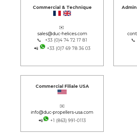
Commercial & Technique
Admini
✉️
sales@duc-helices.com
cont
📞 +33 (0)4 74 72 17 81
📞
📲
+33 (0)7 69 78 36 03
Commercial Filiale USA
✉️
info@duc-propellers-usa.com
📲
+1 (863) 991-0113