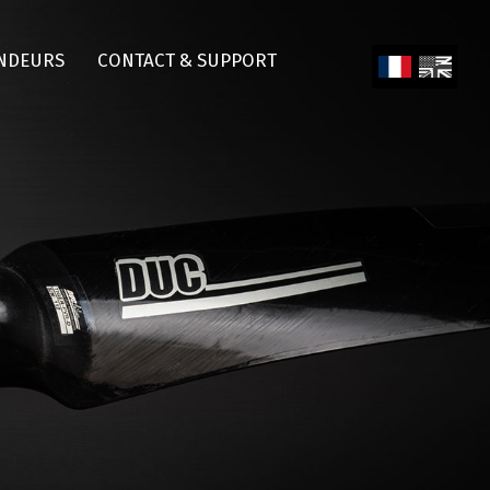
NDEURS
CONTACT & SUPPORT
Fren
Engl
ch
ish