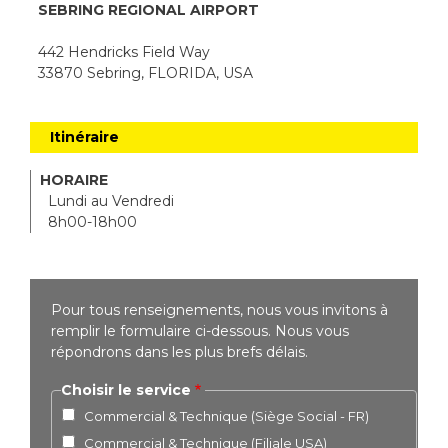
SEBRING REGIONAL AIRPORT
442 Hendricks Field Way
33870 Sebring, FLORIDA, USA
Itinéraire
HORAIRE
Lundi au Vendredi
8h00-18h00
Pour tous renseignements, nous vous invitons à
remplir le formulaire ci-dessous. Nous vous
répondrons dans les plus brefs délais.
Choisir le service
Commercial & Technique (Siège Social - FR)
Commercial & Technique (Filiale USA)