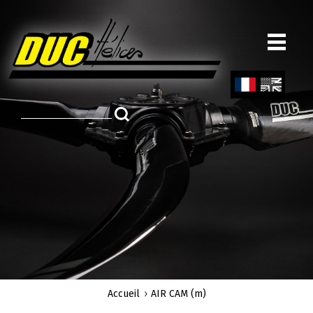
Aller
au
contenu
principal
Fren
Engl
ch
ish
Accueil
AIR CAM (m)