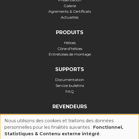
Galerie
Agrements & Certificats
Actualités
PRODUITS
Hélices
Cône d'hélices
Entretoises de montage
SUPPORTS
Documentation
Service bulletins
FAQ
REVENDEURS
Nous utilisons des cookies et traitons des données
personnelles pour les finalités suivantes :
Fonctionnel,
UTILISATION
Statistiques & Contenu externe intégré
.
Politique de confidentialité
-
Politique Cookies (UE)
-
Conditions