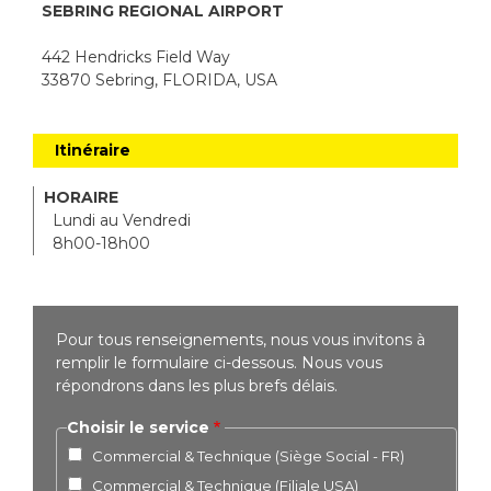
SEBRING REGIONAL AIRPORT
442 Hendricks Field Way
33870 Sebring, FLORIDA, USA
Itinéraire
HORAIRE
Lundi au Vendredi
8h00-18h00
Pour tous renseignements, nous vous invitons à
remplir le formulaire ci-dessous. Nous vous
répondrons dans les plus brefs délais.
Choisir le service
Commercial & Technique (Siège Social - FR)
Commercial & Technique (Filiale USA)