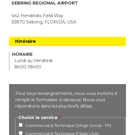
SEBRING REGIONAL AIRPORT
442 Hendricks Field Way
33870 Sebring, FLORIDA, USA
Itinéraire
HORAIRE
Lundi au Vendredi
8h00-18h00
Pour tous renseignements, nous vous invitons à
remplir le formulaire ci-dessous. Nous vous
répondrons dans les plus brefs délais.
Choisir le service
Commercial & Technique (Siège Social - FR)
Commercial & Technique (Filiale USA)