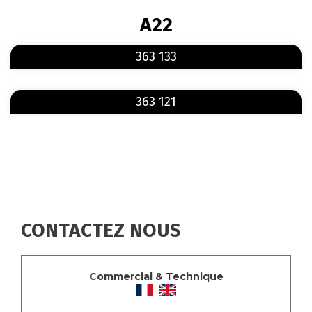
FIL
A22
D'ARIANE
En savoir plus
sur 363 133
363 133
En savoir plus
sur 363 121
363 121
CONTACTEZ NOUS
Commercial & Technique