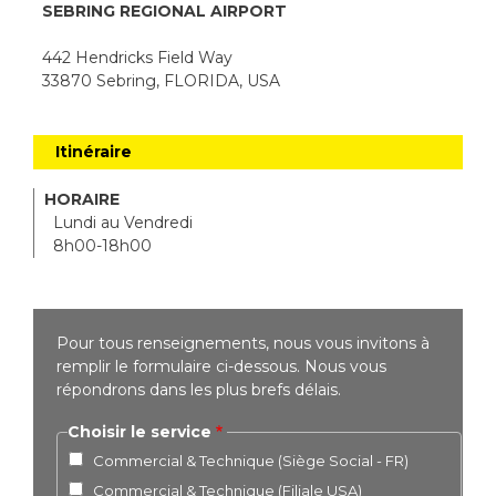
SEBRING REGIONAL AIRPORT
442 Hendricks Field Way
33870 Sebring, FLORIDA, USA
Itinéraire
HORAIRE
Lundi au Vendredi
8h00-18h00
Pour tous renseignements, nous vous invitons à
remplir le formulaire ci-dessous. Nous vous
répondrons dans les plus brefs délais.
Choisir le service
Commercial & Technique (Siège Social - FR)
Commercial & Technique (Filiale USA)