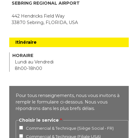
SEBRING REGIONAL AIRPORT
442 Hendricks Field Way
33870 Sebring, FLORIDA, USA
Itinéraire
HORAIRE
Lundi au Vendredi
8h00-18h00
Pour tous renseignements, nous vous invitons à
remplir le formulaire ci-dessous. Nous vous
répondrons dans les plus brefs délais.
Choisir le service
Commercial & Technique (Siège Social - FR)
Commercial & Technique (Filiale USA)