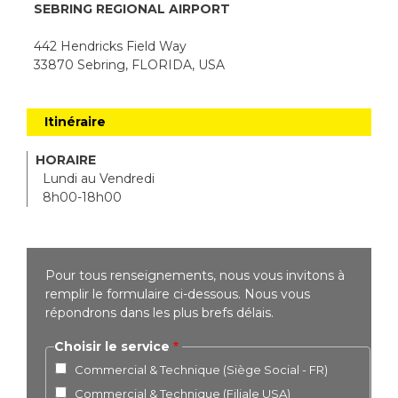
SEBRING REGIONAL AIRPORT
442 Hendricks Field Way
33870 Sebring, FLORIDA, USA
Itinéraire
HORAIRE
Lundi au Vendredi
8h00-18h00
Pour tous renseignements, nous vous invitons à
remplir le formulaire ci-dessous. Nous vous
répondrons dans les plus brefs délais.
Choisir le service
Commercial & Technique (Siège Social - FR)
Commercial & Technique (Filiale USA)