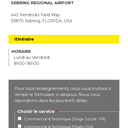
SEBRING REGIONAL AIRPORT
442 Hendricks Field Way
33870 Sebring, FLORIDA, USA
Itinéraire
HORAIRE
Lundi au Vendredi
8h00-18h00
Pour tous renseignements, nous vous invitons à
remplir le formulaire ci-dessous. Nous vous
répondrons dans les plus brefs délais.
Choisir le service
Commercial & Technique (Siège Social - FR)
Commercial & Technique (Filiale USA)