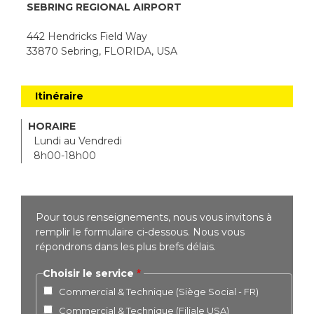
SEBRING REGIONAL AIRPORT
442 Hendricks Field Way
33870 Sebring, FLORIDA, USA
Itinéraire
HORAIRE
Lundi au Vendredi
8h00-18h00
Pour tous renseignements, nous vous invitons à
remplir le formulaire ci-dessous. Nous vous
répondrons dans les plus brefs délais.
Choisir le service
Commercial & Technique (Siège Social - FR)
Commercial & Technique (Filiale USA)