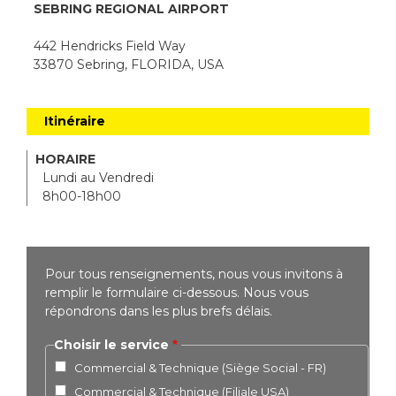
SEBRING REGIONAL AIRPORT
442 Hendricks Field Way
33870 Sebring, FLORIDA, USA
Itinéraire
HORAIRE
Lundi au Vendredi
8h00-18h00
Pour tous renseignements, nous vous invitons à
remplir le formulaire ci-dessous. Nous vous
répondrons dans les plus brefs délais.
Choisir le service
Commercial & Technique (Siège Social - FR)
Commercial & Technique (Filiale USA)