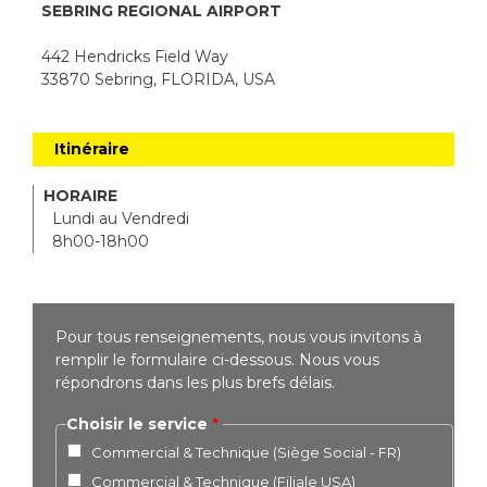
SEBRING REGIONAL AIRPORT
442 Hendricks Field Way
33870 Sebring, FLORIDA, USA
Itinéraire
HORAIRE
Lundi au Vendredi
8h00-18h00
Pour tous renseignements, nous vous invitons à
remplir le formulaire ci-dessous. Nous vous
répondrons dans les plus brefs délais.
Choisir le service
Commercial & Technique (Siège Social - FR)
Commercial & Technique (Filiale USA)