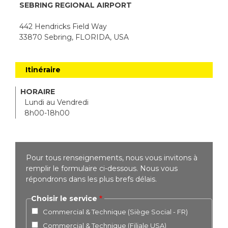
SEBRING REGIONAL AIRPORT
442 Hendricks Field Way
33870 Sebring, FLORIDA, USA
Itinéraire
HORAIRE
Lundi au Vendredi
8h00-18h00
Pour tous renseignements, nous vous invitons à
remplir le formulaire ci-dessous. Nous vous
répondrons dans les plus brefs délais.
Choisir le service
Commercial & Technique (Siège Social - FR)
Commercial & Technique (Filiale USA)