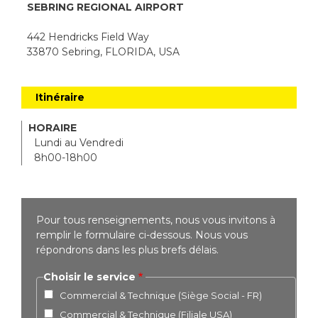
SEBRING REGIONAL AIRPORT
442 Hendricks Field Way
33870 Sebring, FLORIDA, USA
Itinéraire
HORAIRE
Lundi au Vendredi
8h00-18h00
Pour tous renseignements, nous vous invitons à
remplir le formulaire ci-dessous. Nous vous
répondrons dans les plus brefs délais.
Choisir le service
Commercial & Technique (Siège Social - FR)
Commercial & Technique (Filiale USA)