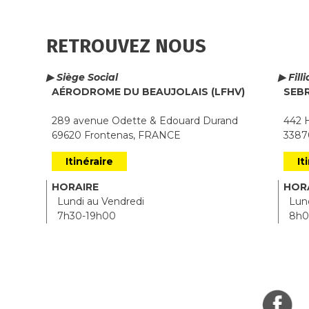
RETROUVEZ NOUS
▶ Siège Social
▶ Fill
AÉRODROME DU BEAUJOLAIS (LFHV)
SEB
289 avenue Odette & Edouard Durand
442 H
69620 Frontenas, FRANCE
33870
Itinéraire
It
HORAIRE
HOR
Lundi au Vendredi
Lund
7h30-19h00
8h0