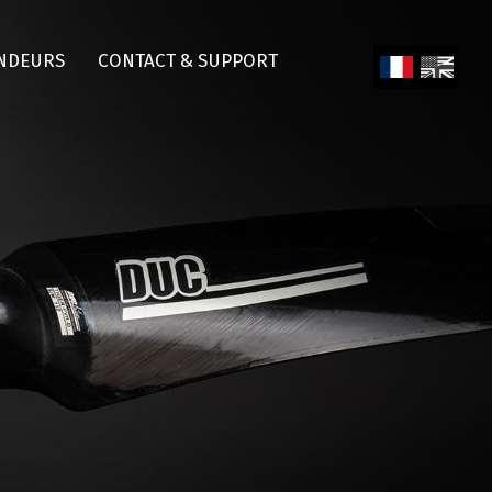
NDEURS
CONTACT & SUPPORT
Fren
Engl
ch
ish