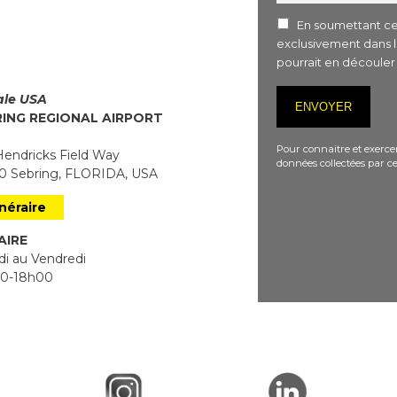
En soumettant ce 
exclusivement dans 
pourrait en découle
iale USA
RING REGIONAL AIRPORT
Pour connaitre et exercer
endricks Field Way
données collectées par ce
 Sebring, FLORIDA, USA
inéraire
AIRE
i au Vendredi
0-18h00