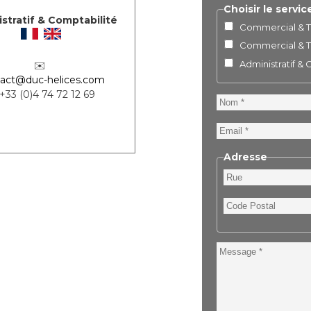
Choisir le servic
stratif & Comptabilité
Commercial & Te
Commercial & Te
Administratif &
✉️
act@duc-helices.com
 +33 (0)4 74 72 12 69
Nom
Email
Adresse
Rue
Code
Postal
Message