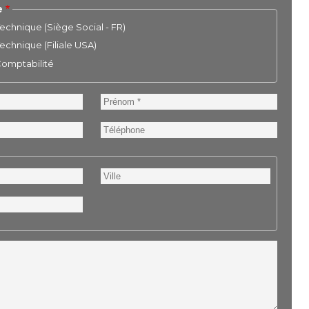
e
chnique (Siège Social - FR)
chnique (Filiale USA)
 Comptabilité
Prénom
Téléphone
Ville