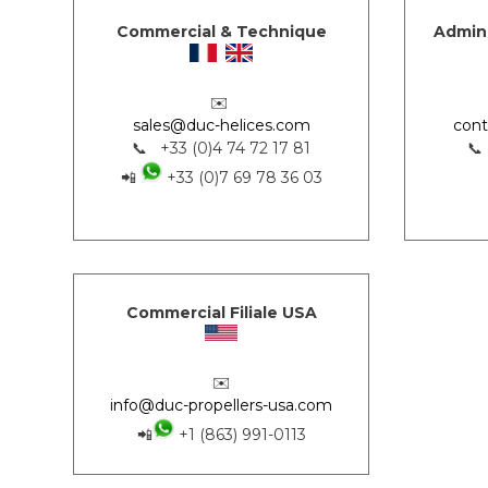
Commercial & Technique
Admini
✉️
sales@duc-helices.com
cont
📞 +33 (0)4 74 72 17 81
📞
📲
+33 (0)7 69 78 36 03
Commercial Filiale USA
✉️
info@duc-propellers-usa.com
📲
+1 (863) 991-0113