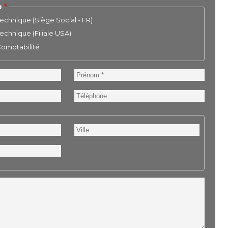
e
chnique (Siège Social - FR)
chnique (Filiale USA)
 Comptabilité
Prénom
Téléphone
Ville