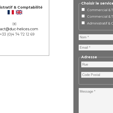
Choisir le servic
stratif & Comptabilité
Commercial & Te
Commercial & Te
Administratif &
✉️
act@duc-helices.com
 +33 (0)4 74 72 12 69
Nom
Email
Adresse
Rue
Code
Postal
Message