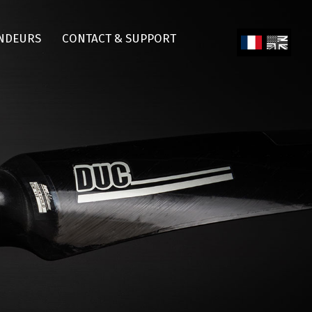
NDEURS
CONTACT & SUPPORT
Fren
Engl
ch
ish