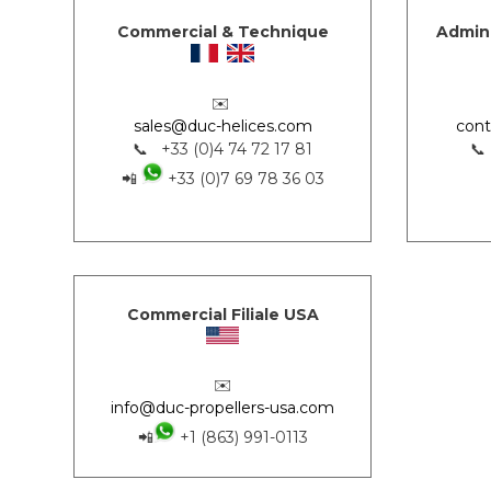
Commercial & Technique
Admini
✉️
sales@duc-helices.com
cont
📞 +33 (0)4 74 72 17 81
📞
📲
+33 (0)7 69 78 36 03
Commercial Filiale USA
✉️
info@duc-propellers-usa.com
📲
+1 (863) 991-0113