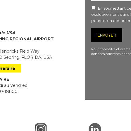
En soumettant ce 
exclusivement dans 
pourrait en découle
iale USA
RING REGIONAL AIRPORT
Pour connaitre et exercer
endricks Field Way
données collectées par ce
 Sebring, FLORIDA, USA
inéraire
AIRE
i au Vendredi
0-18h00