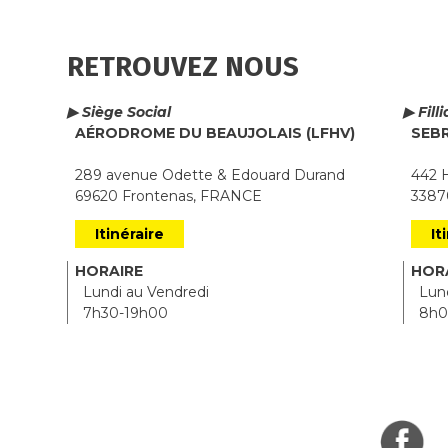
RETROUVEZ NOUS
▶ Siège Social
▶ Fill
AÉRODROME DU BEAUJOLAIS (LFHV)
SEB
289 avenue Odette & Edouard Durand
442 H
69620 Frontenas, FRANCE
33870
Itinéraire
It
HORAIRE
HOR
Lundi au Vendredi
Lund
7h30-19h00
8h0