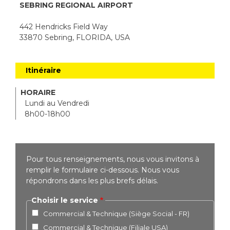
SEBRING REGIONAL AIRPORT
442 Hendricks Field Way
33870 Sebring, FLORIDA, USA
Itinéraire
HORAIRE
Lundi au Vendredi
8h00-18h00
Pour tous renseignements, nous vous invitons à
remplir le formulaire ci-dessous. Nous vous
répondrons dans les plus brefs délais.
Choisir le service
Commercial & Technique (Siège Social - FR)
Commercial & Technique (Filiale USA)