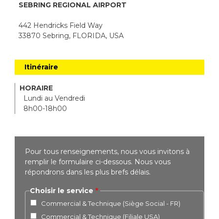
SEBRING REGIONAL AIRPORT
442 Hendricks Field Way
33870 Sebring, FLORIDA, USA
Itinéraire
HORAIRE
Lundi au Vendredi
8h00-18h00
Pour tous renseignements, nous vous invitons à
remplir le formulaire ci-dessous. Nous vous
répondrons dans les plus brefs délais.
Choisir le service
Commercial & Technique (Siège Social - FR)
Commercial & Technique (Filiale USA)