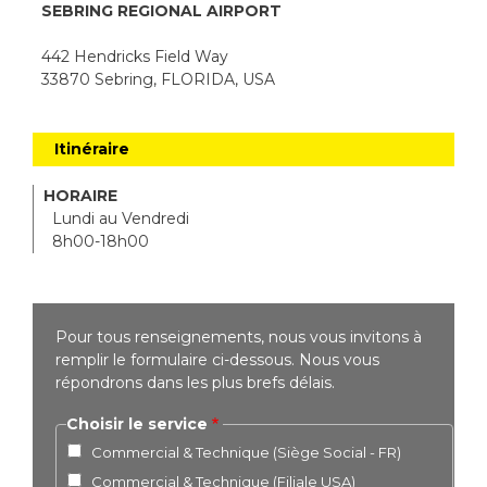
SEBRING REGIONAL AIRPORT
442 Hendricks Field Way
33870 Sebring, FLORIDA, USA
Itinéraire
HORAIRE
Lundi au Vendredi
8h00-18h00
Pour tous renseignements, nous vous invitons à
remplir le formulaire ci-dessous. Nous vous
répondrons dans les plus brefs délais.
Choisir le service
Commercial & Technique (Siège Social - FR)
Commercial & Technique (Filiale USA)