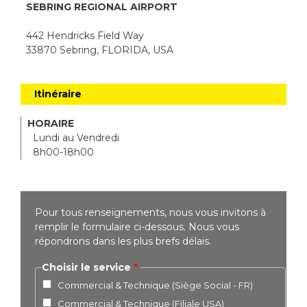
SEBRING REGIONAL AIRPORT
442 Hendricks Field Way
33870 Sebring, FLORIDA, USA
Itinéraire
HORAIRE
Lundi au Vendredi
8h00-18h00
Pour tous renseignements, nous vous invitons à
remplir le formulaire ci-dessous. Nous vous
répondrons dans les plus brefs délais.
Choisir le service
Commercial & Technique (Siège Social - FR)
Commercial & Technique (Filiale USA)