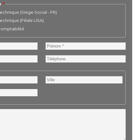
e
chnique (Siège Social - FR)
chnique (Filiale USA)
 Comptabilité
Prénom
Téléphone
Ville