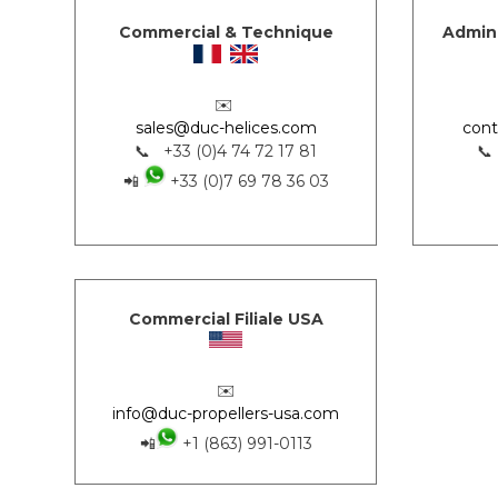
Commercial & Technique
Admini
✉️
sales@duc-helices.com
cont
📞 +33 (0)4 74 72 17 81
📞
📲
+33 (0)7 69 78 36 03
Commercial Filiale USA
✉️
info@duc-propellers-usa.com
📲
+1 (863) 991-0113