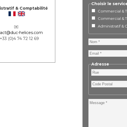
Choisir le servic
stratif & Comptabilité
Commercial & Te
Commercial & Te
Administratif &
✉️
act@duc-helices.com
 +33 (0)4 74 72 12 69
Nom
Email
Adresse
Rue
Code
Postal
Message