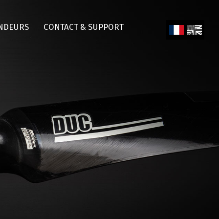
NDEURS
CONTACT & SUPPORT
Fren
Engl
ch
ish