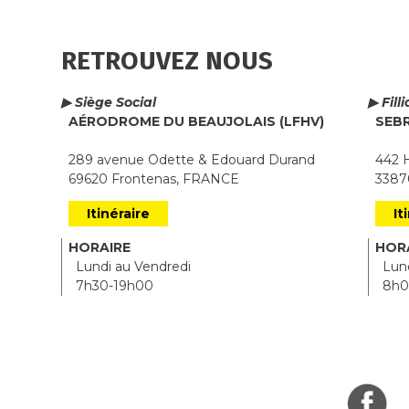
RETROUVEZ NOUS
▶ Siège Social
▶ Fill
AÉRODROME DU BEAUJOLAIS (LFHV)
SEB
289 avenue Odette & Edouard Durand
442 H
69620 Frontenas, FRANCE
33870
Itinéraire
It
HORAIRE
HOR
Lundi au Vendredi
Lund
7h30-19h00
8h0