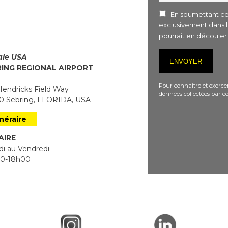
En soumettant ce 
exclusivement dans 
pourrait en découle
iale USA
RING REGIONAL AIRPORT
Pour connaitre et exercer
endricks Field Way
données collectées par ce
 Sebring, FLORIDA, USA
inéraire
AIRE
i au Vendredi
0-18h00