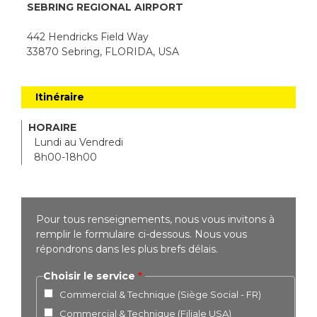
SEBRING REGIONAL AIRPORT
442 Hendricks Field Way
33870 Sebring, FLORIDA, USA
Itinéraire
HORAIRE
Lundi au Vendredi
8h00-18h00
Pour tous renseignements, nous vous invitons à
remplir le formulaire ci-dessous. Nous vous
répondrons dans les plus brefs délais.
Choisir le service
Commercial & Technique (Siège Social - FR)
Commercial & Technique (Filiale USA)