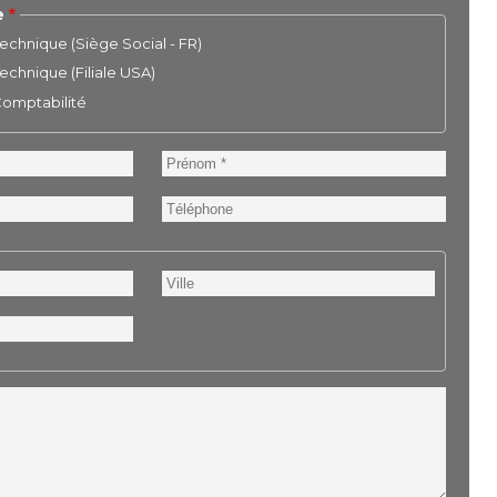
e
chnique (Siège Social - FR)
chnique (Filiale USA)
 Comptabilité
Prénom
Téléphone
Ville