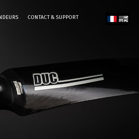
NDEURS
CONTACT & SUPPORT
Fren
Engl
ch
ish