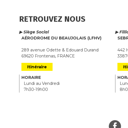
RETROUVEZ NOUS
▶ Siège Social
▶ Fill
AÉRODROME DU BEAUJOLAIS (LFHV)
SEB
289 avenue Odette & Edouard Durand
442 H
69620 Frontenas, FRANCE
33870
Itinéraire
It
HORAIRE
HOR
Lundi au Vendredi
Lund
7h30-19h00
8h0