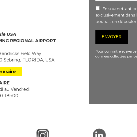
En soumettant ce 
exclusivement dans 
pourrait en découle
iale USA
RING REGIONAL AIRPORT
Pour connaitre et exercer
endricks Field Way
données collectées par ce
 Sebring, FLORIDA, USA
inéraire
AIRE
i au Vendredi
0-18h00