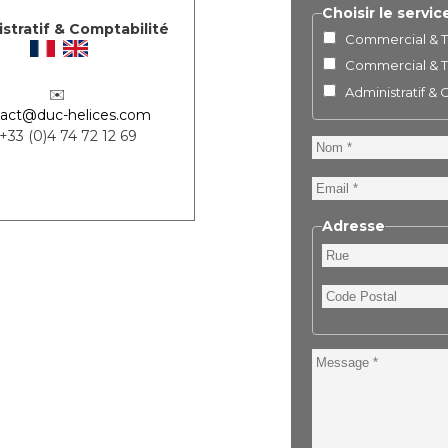
Choisir le servic
stratif & Comptabilité
Commercial & Te
Commercial & Te
Administratif &
✉️
act@duc-helices.com
 +33 (0)4 74 72 12 69
Nom
Email
Adresse
Rue
Code
Postal
Message