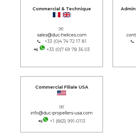
Commercial & Technique
Admini
✉️
sales@duc-helices.com
cont
📞 +33 (0)4 74 72 17 81
📞
📲
+33 (0)7 69 78 36 03
Commercial Filiale USA
✉️
info@duc-propellers-usa.com
📲
+1 (863) 991-0113