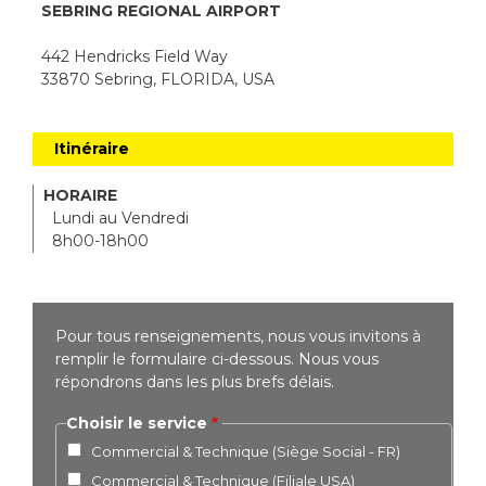
SEBRING REGIONAL AIRPORT
442 Hendricks Field Way
33870 Sebring, FLORIDA, USA
Itinéraire
HORAIRE
Lundi au Vendredi
8h00-18h00
Pour tous renseignements, nous vous invitons à
remplir le formulaire ci-dessous. Nous vous
répondrons dans les plus brefs délais.
Choisir le service
Commercial & Technique (Siège Social - FR)
Commercial & Technique (Filiale USA)