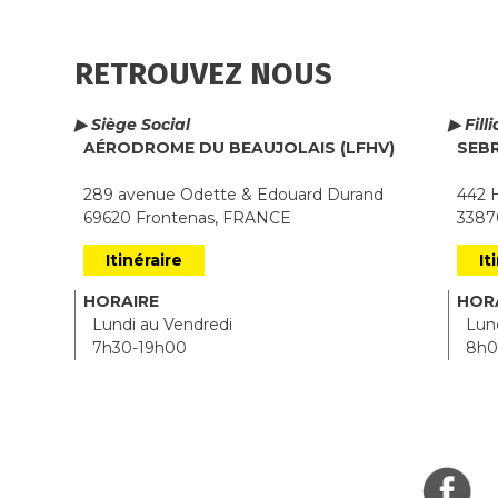
RETROUVEZ NOUS
▶ Siège Social
▶ Fill
AÉRODROME DU BEAUJOLAIS (LFHV)
SEB
289 avenue Odette & Edouard Durand
442 H
69620 Frontenas, FRANCE
33870
Itinéraire
It
HORAIRE
HOR
Lundi au Vendredi
Lund
7h30-19h00
8h0