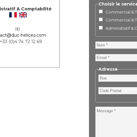
Choisir le servic
stratif & Comptabilité
Commercial & Te
Commercial & Te
Administratif &
✉️
act@duc-helices.com
 +33 (0)4 74 72 12 69
Nom
Email
Adresse
Rue
Code
Postal
Message