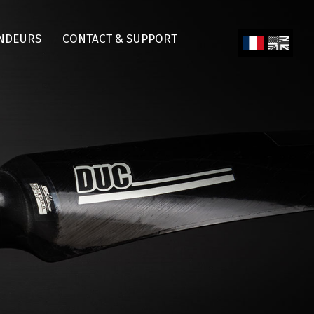
NDEURS
CONTACT & SUPPORT
Fren
Engl
ch
ish