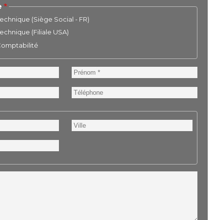
e
chnique (Siège Social - FR)
chnique (Filiale USA)
 Comptabilité
Prénom
Téléphone
Ville