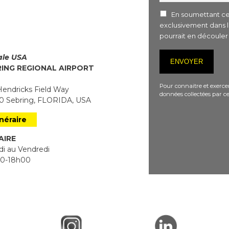
En soumettant ce 
exclusivement dans 
pourrait en découle
iale USA
RING REGIONAL AIRPORT
Pour connaitre et exercer
endricks Field Way
données collectées par ce
 Sebring, FLORIDA, USA
inéraire
AIRE
i au Vendredi
0-18h00