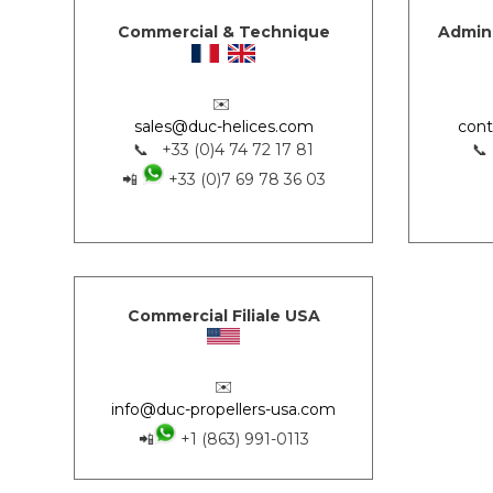
Commercial & Technique
Admini
✉️
sales@duc-helices.com
cont
📞 +33 (0)4 74 72 17 81
📞
📲
+33 (0)7 69 78 36 03
Commercial Filiale USA
✉️
info@duc-propellers-usa.com
📲
+1 (863) 991-0113