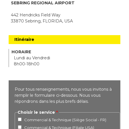
SEBRING REGIONAL AIRPORT
442 Hendricks Field Way
33870 Sebring, FLORIDA, USA
Itinéraire
HORAIRE
Lundi au Vendredi
8h00-18h00
Pour tous renseignements, nous vous invitons à
remplir le formulaire ci-dessous. Nous vous
répondrons dans les plus brefs délais.
Choisir le service
Commercial & Technique (Siège Social - FR)
Commercial & Technique (Filiale USA)