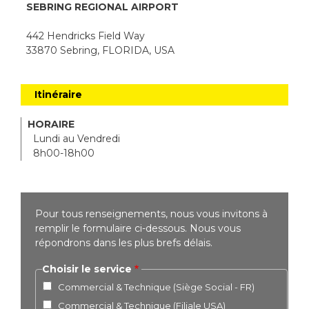
SEBRING REGIONAL AIRPORT
442 Hendricks Field Way
33870 Sebring, FLORIDA, USA
Itinéraire
HORAIRE
Lundi au Vendredi
8h00-18h00
Pour tous renseignements, nous vous invitons à
remplir le formulaire ci-dessous. Nous vous
répondrons dans les plus brefs délais.
Choisir le service
Commercial & Technique (Siège Social - FR)
Commercial & Technique (Filiale USA)