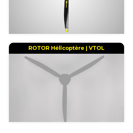
ROTOR Hélicoptère | VTOL