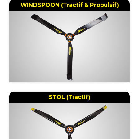
WINDSPOON (Tractif & Propulsif)
STOL (Tractif)