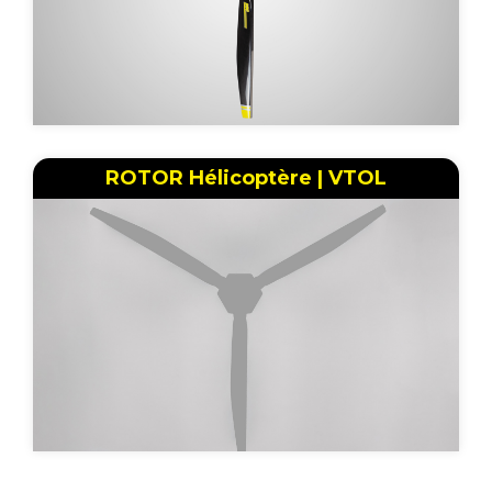
ROTOR Hélicoptère | VTOL