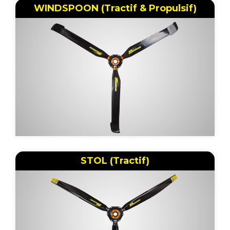
WINDSPOON (Tractif & Propulsif)
STOL (Tractif)